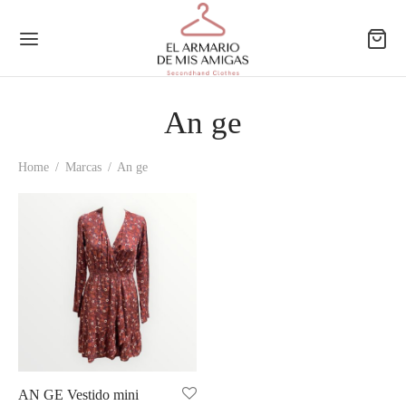
An ge
Home
/
Marcas
/
An ge
Back
Back
Back
Back
EGORÍAS
JER
A
O
r
gos
gos
gos
orios
orios
orios
rs
rs
rs
AN GE Vestido mini
os
os
sas