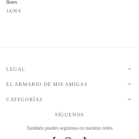
flores
14,00
€
sas
sas
rte
rte
rte
s
lones
a
o
LEGAL
a
tos
EL ARMARIO DE MIS AMIGAS
lones
lones
CATEGORÍAS
o
o
SÍGUENOS
También puedes seguirnos en nuestras redes
dos
dos