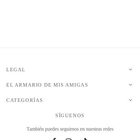
sas
sas
rte
rte
rte
s
lones
a
o
LEGAL
a
tos
EL ARMARIO DE MIS AMIGAS
lones
lones
CATEGORÍAS
o
o
SÍGUENOS
También puedes seguirnos en nuestras redes
dos
dos