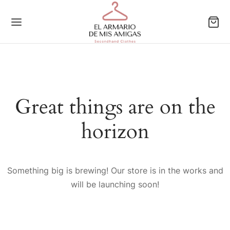
Back
Back
Back
Back
Great things are on the
horizon
EGORÍAS
JER
A
O
r
gos
gos
gos
Something big is brewing! Our store is in the works and
orios
orios
orios
will be launching soon!
rs
rs
rs
os
os
sas