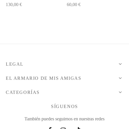
130,00
€
60,00
€
sas
sas
rte
rte
rte
s
lones
a
o
LEGAL
a
tos
EL ARMARIO DE MIS AMIGAS
lones
lones
CATEGORÍAS
o
o
SÍGUENOS
También puedes seguirnos en nuestras redes
dos
dos