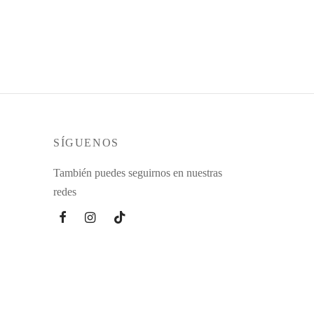
SÍGUENOS
También puedes seguirnos en nuestras
redes
@2026 El armario de mis amigas