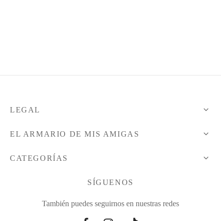
sas
sas
rte
rte
rte
s
lones
a
o
LEGAL
a
tos
EL ARMARIO DE MIS AMIGAS
lones
lones
CATEGORÍAS
o
o
SÍGUENOS
También puedes seguirnos en nuestras redes
dos
dos