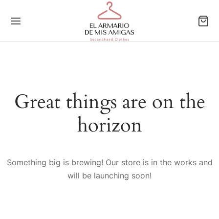
Back
Back
Back
Back
Great things are on the
horizon
EGORÍAS
JER
A
O
r
gos
gos
gos
Something big is brewing! Our store is in the works and
orios
orios
orios
will be launching soon!
rs
rs
rs
os
os
sas